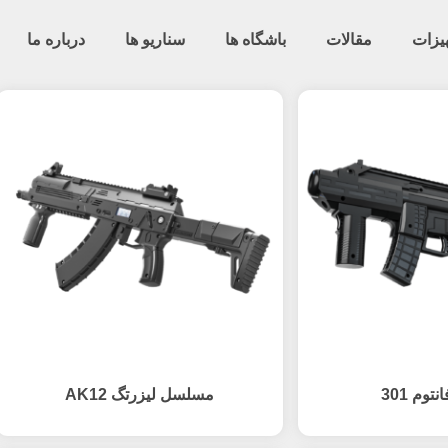
یزات
مقالات
باشگاه ها
سناریو ها
درباره ما
توم 301
مسلسل لیزرتگ AK12