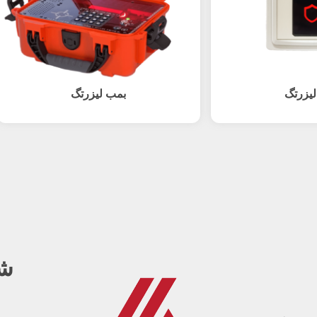
لیزرتگ
بمب لیزرتگ
شب