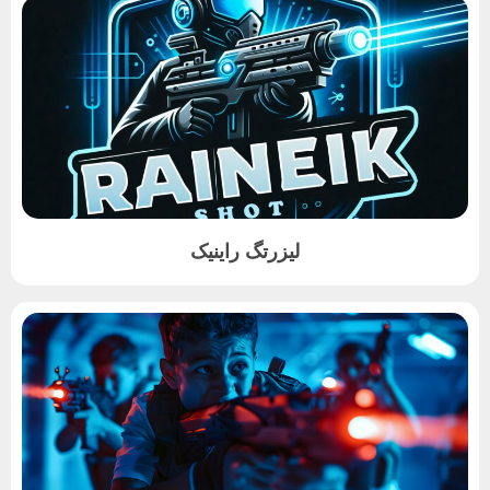
لیزرتگ راینیک